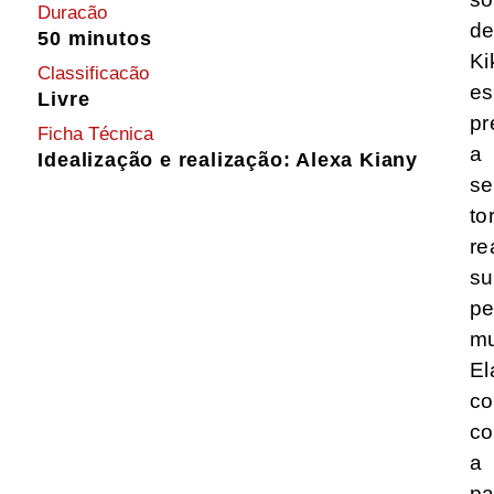
Duracão
d
50 minutos
Ki
Classificacão
es
Livre
pr
Ficha Técnica
a
Idealização e realização: Alexa Kiany
se
to
re
s
pe
mu
El
co
c
a
pa