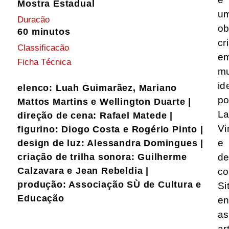
Mostra Estadual
u
Duracão
ob
60 minutos
cr
Classificacão
e
Ficha Técnica
mu
id
elenco: Luah Guimarãez, Mariano
po
Mattos Martins e Wellington Duarte |
La
direção de cena: Rafael Matede |
Vi
figurino: Diogo Costa e Rogério Pinto |
e
design de luz: Alessandra Domingues |
criação de trilha sonora: Guilherme
de
Calzavara e Jean Rebeldia |
co
produção: Associação SÙ de Cultura e
Si
Educação
en
as
ar