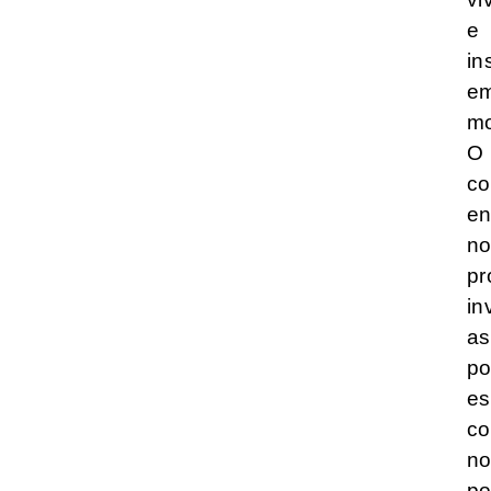
e
in
e
mo
O
co
en
n
pr
in
as
po
es
co
n
p