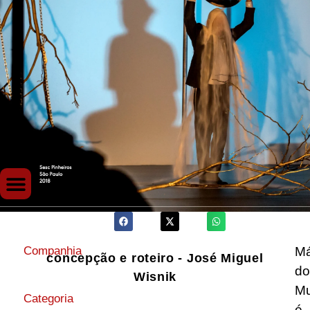
M
Companhia
concepção e roteiro - José Miguel
d
Wisnik
M
Categoria
é