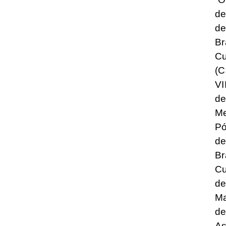
de
d
Br
C
(C
VI
d
M
P
d
Br
Cu
d
M
d
As