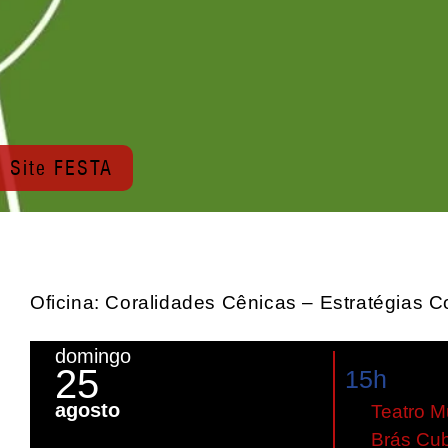
Site FESTA
Oficina: Coralidades Cênicas – Estratégias 
domingo
25
15h
agosto
Teatro M
Brás Cu