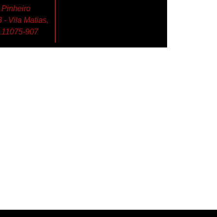
 Pinheiro
- Vila Matias,
, 11075-907