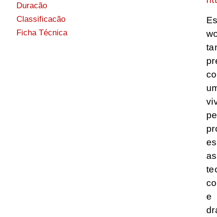
Duracão
Classificacão
Es
Ficha Técnica
wo
t
pr
c
u
vi
pe
pr
es
as
te
co
e
dr