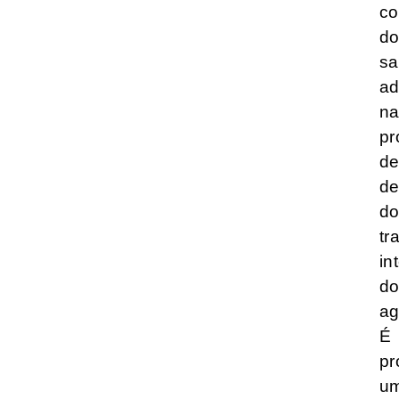
co
d
sa
ad
n
pr
d
de
d
tr
in
d
ag
É
pr
u